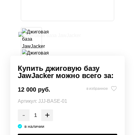
Купить джиговую базу
JawJacker можно всего за:
12 000 руб.
в избранное
Артикул:
JJJ-BASE-01
-
+
в наличии