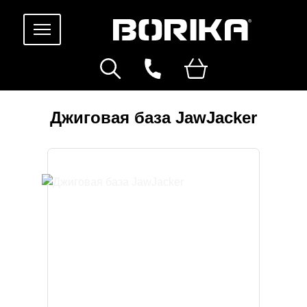
Джиговая база JawJacker