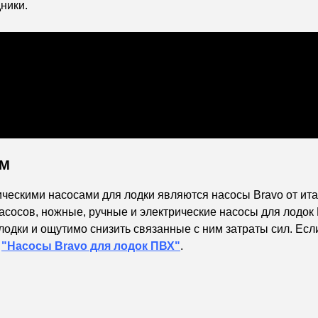
ники.
 M
ескими насосами для лодки являются насосы Bravo от ита
асосов, ножные, ручные и электрические насосы для лодок
лодки и ощутимо снизить связанные с ним затраты сил. Есл
е
"Насосы Bravo для лодок ПВХ"
.