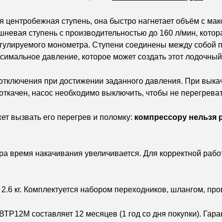
я центробежная ступень, она быстро нагнетает объём с м
шневая ступень с производительностью до 160
л/мин
, кото
егулируемого монометра. Ступени соединены между собой
симальное давление, которое может создать этот лодочный
отключения при достижении заданного давления.
При выка
т откачен, насос необходимо выключить, чтобы не перегреват
т вызвать его перегрев и поломку:
компрессору нельзя р
ра время накачивания увеличивается. Для корректной раб
с 2.6 кг. Комплектуется набором переходников, шлангом, пр
ВТР12М составляет 12 месяцев (1 год со дня покупки). Гар