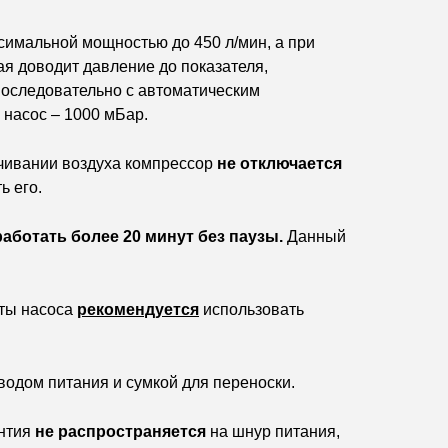
аксимальной мощностью до 450
л/мин
, а при
рая доводит давление до показателя,
последовательно с автоматическим
 насос – 1000 мБар.
чивании воздуха компрессор
не отключается
ь его.
аботать более 20 минут без паузы.
Данный
оты насоса
рекомендуется
использовать
оводом питания и сумкой для переноски.
антия
не распространяется
на шнур питания,