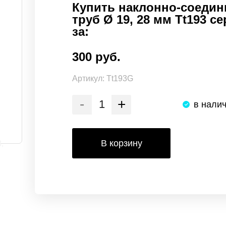
Купить наклонно-соедин
труб Ø 19, 28 мм Tt193 с
за:
300 руб.
Артикул:
Tt193G
-
+
в нали
В корзину