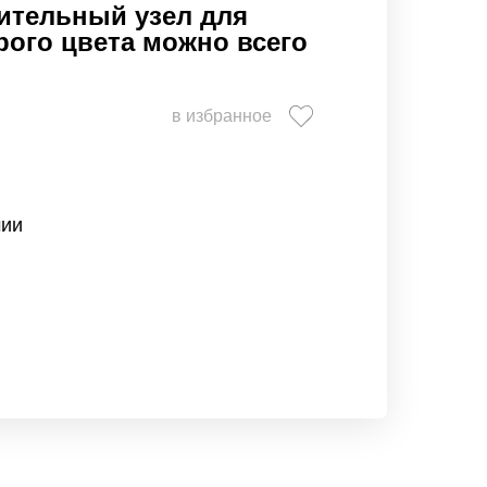
ительный узел для
ерого цвета можно всего
в избранное
чии