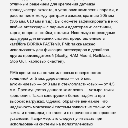
отличным решением для крепления датчика/
трансдьюсера эхолота, а установив комплекты парами, с
расстоянием между центрами замков, кратным 305 мм
(305 мм, 610 мм и т.д.), Вы сможете зафиксировать в них
любые аксессуары с парными адаптерами: лестницы,
тарги, опорные стойки, столики. Используя переходные
адаптеры для внешних систем, представленные в
каталоге BORIKA FASTen®, FMb также можно
использовать для фиксации аксессуаров и девайсов
других производителей (Scotty, RAM Mount, Railblaza,
Stop Gull, карповых снастей).
FMb крепится на полиэтиленовых поверхностях
толщиной от 5 мм, деревянных — от 5 мм,
алюминиевых — от 3 мм и стеклопластиковых — от 4,5
мм. Преимущество данного комплекта — четыре точки
крепления. Такая конструкция более надёжна при
высоких нагрузках. Однако, обратите внимание, что
надёжность монтажной системы зависит не только от
замка и площадки, но также и от прочности поверхности
установки. Например, это следует учитывать при
использовании системы на полиэтиленовых