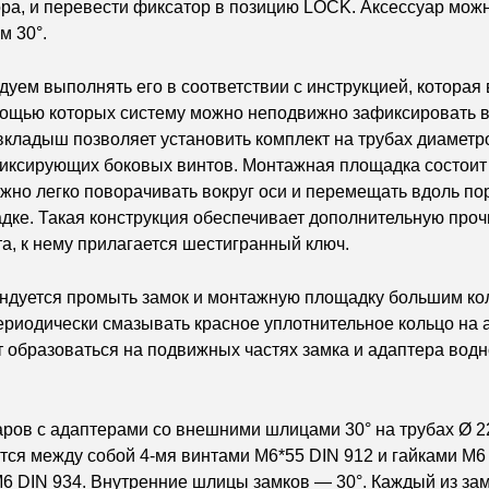
ора, и перевести фиксатор в позицию LOCK. Аксессуар мож
м 30°.
уем выполнять его в соответствии с инструкцией, которая 
омощью которых систему можно неподвижно зафиксировать
вкладыш позволяет установить комплект на трубах диаметр
иксирующих боковых винтов. Монтажная площадка состоит 
жно легко поворачивать вокруг оси и перемещать вдоль пор
адке. Такая конструкция обеспечивает дополнительную про
а, к нему прилагается шестигранный ключ.
ендуется промыть замок и монтажную площадку большим ко
ериодически смазывать красное уплотнительное кольцо на 
т образоваться на подвижных частях замка и адаптера водн
ов с адаптерами со внешними шлицами 30° на трубах Ø 22 
ся между собой 4-мя винтами M6*55 DIN 912 и гайками M6 
6 DIN 934. Внутренние шлицы замков — 30°. Каждый из за