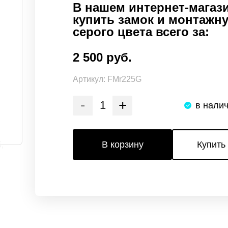
В нашем интернет-магази
купить замок и монтажн
серого цвета всего за:
2 500 руб.
Артикул:
FMr225G
-
+
в нали
В корзину
Купить 