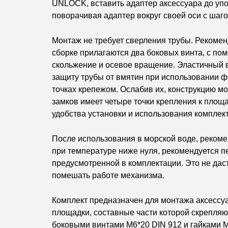
UNLOCK, вставить адаптер аксессуара до уп
поворачивая адаптер вокруг своей оси с шаго
Монтаж не требует сверления трубы. Рекоменд
сборке прилагаются два боковых винта, с п
скольжение и осевое вращение. Эластичный 
защиту трубы от вмятин при использовании ф
точках крепежом. Ослабив их, конструкцию мо
замков имеет четыре точки крепления к площ
удобства установки и использования комплект
После использования в морской воде, реком
при температуре ниже нуля, рекомендуется п
предусмотренной в комплектации. Это не дас
помешать работе механизма.
Комплект предназначен для монтажа аксессуар
площадки, составные части которой скрепляют
боковыми винтами M6*20 DIN 912 и гайками M