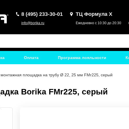
8 (495) 233-30-01
ТЦ Формула Х
info@borika.ru
Ежедневно с 10:30 до 20:30
ка
Оплата
Программа лояльности
К
 монтажная площадка на трубу Ø 22, 25 мм FMr225, серый
адка Borika FMr225, серый