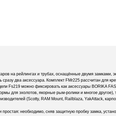
ров на рейлингах и трубах, оснащённые двумя замками, э
ть сразу два аксессуара. Комплект FMr225 рассчитан для к
одели Fs219 можно фиксировать как аксессуары BORIKA FA
ормы для эхолотов, якорные рым-ролики и многое другое),
водителей (Scotty, RAM Mount, Railblaza, YakAttack, карпо
 простая: необходимо, сняв защитную пробку замка, уста