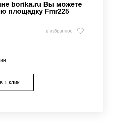
не borika.ru Вы можете
ую площадку Fmr225
в избранное
чии
в 1 клик