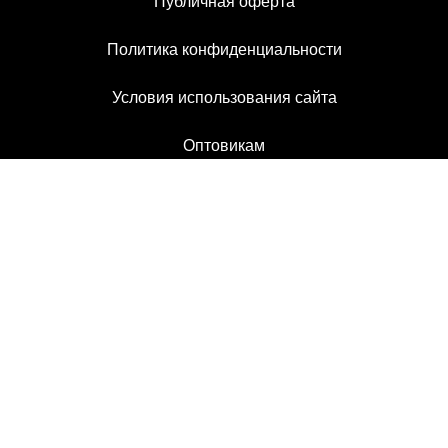
Публичная оферта
Политика конфиденциальности
Условия использования сайта
Оптовикам
Контакты
ТЦ Формула Х
Наш график:
Ежедневно с 10:30 до 20:30
Наш телефон:
8 (495) 233-30-01
Наша почта: