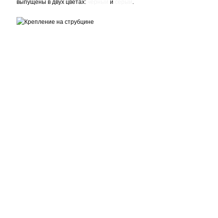
выпущены в двух цветах:
чёрный
и
серый
.