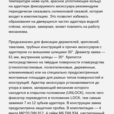
температуре ниже нуля, красное уплотняющее кольцо
на адаптере фиксируемого аксессуара рекомендуем
периодически смазывать силиконовой смазкой, которая
входит в комплектацию. Это позволит избежать
образования на движущихся частях адаптера водной
плёнки, которая, замерзая, может повлиять на работу
механизма.
Предназначен для фиксации держателей, креплений,
такелажа, трубных конструкций и прочих аксессуаров c
адаптером со внешними шлицами 30°. Диаметр замка —
61 мм, внутренние шлицы — 30°. Крепится
непосредственно на твёрдые поверхности плавсредства
(стеклопластиковые, полиэтиленовые, деревянные,
алюминиевые) или на специально предусмотренные
монтажные площадки для разных типов поверхностей и
конструкций. Адаптер аксессуара устанавливается до
упора в замок, запирающий механизм которого
находится в открытом положении (UNLOCK), после чего
фиксатор переводится в положение LOCK, тем самым
зажимая 7 из 12 зубьев адаптера. В конструкции замка
предусмотрена защитная пробка. В комплектации — 4
винта M6*20 DIN 912, 4 гайки M6 DIN 934, шестигранный