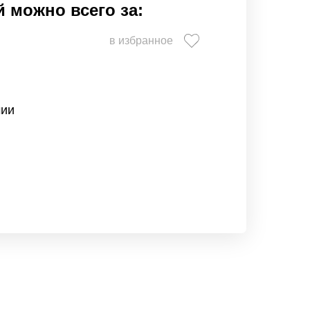
 можно всего за:
в избранное
чии