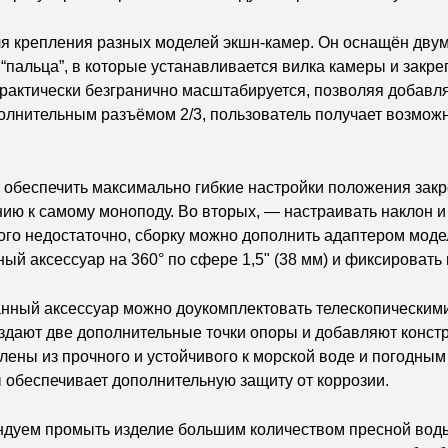
я крепления разных моделей экшн-камер. Он оснащён двумя
 “пальца”, в которые устанавливается вилка камеры и закр
 практически безгранично масштабируется, позволяя добав
олнительным разъёмом 2/3, пользователь получает возможн
 обеспечить максимально гибкие настройки положения зак
нию к самому моноподу. Во вторых, — настраивать наклон и
того недостаточно, сборку можно дополнить адаптером мо
й аксессуар на 360° по сфере 1,5" (38 мм) и фиксировать 
нный аксессуар можно доукомплектовать телескопическим
ают две дополнительные точки опоры и добавляют констру
лены из прочного и устойчивого к морской воде и погодны
 обеспечивает дополнительную защиту от коррозии.
ндуем промыть изделие большим количеством пресной воды.