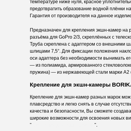
температуре ниже нуля, красное уплотнитель
предотвратить образование водной плёнки на 
Гарантия от производителя на данное издели
Предназначен для крепления экшн-камер на ра
разъёма для GoPro 2/3, скреплённых с телес
Труба скреплена с адаптером со внешними шл
шлицами 7,5°. Для фиксации положения накло
оси адаптера без необходимости вынимать ег
— из полиамида, армированного стекловолокно
пружина) — из нержавеющей стали марки А2 (
Крепление для экшн-камеры BORIK
Крепление для экшн-камер разных марок мож
плавсредство и легко снять в случае отсут
качества и безопасности, Вы сможете создав
широкие возможности для освоения новых вид
"
Крепления для экшн-камеры
".