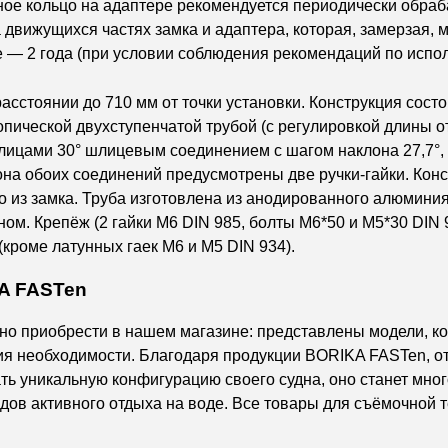
ное кольцо на адаптере рекомендуется периодически обраб
движущихся частях замка и адаптера, которая, замерзая, 
е — 2 года (при условии соблюдения рекомендаций по испо
сстоянии до 710 мм от точки установки. Конструкция состо
копической двухступенчатой трубой (с регулировкой длины 
ицами 30° шлицевым соединением с шагом наклона 27,7°, 
на обоих соединений предусмотрены две ручки-гайки. Конс
о из замка. Труба изготовлена из анодированного алюмин
м. Крепёж (2 гайки M6 DIN 985, болты M6*50 и M5*30 DIN 9
кроме латунных гаек M6 и M5 DIN 934).
A FASTen
но приобрести в нашем магазине: представлены модели, к
ствия необходимости. Благодаря продукции BORIKA FASTen,
ать уникальную конфигурацию своего судна, оно станет мн
ов активного отдыха на воде. Все товары для съёмочной т