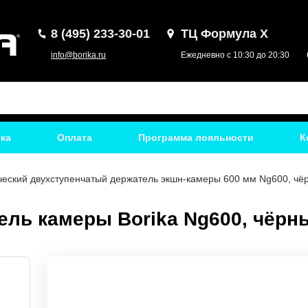
8 (495) 233-30-01
ТЦ Формула Х
info@borika.ru
Ежедневно с 10:30 до 20:30
ка
Оплата
Программа лояльности
К
ческий двухступенчатый держатель экшн-камеры 600 мм Ng600, чё
ель камеры Borika Ng600, чёрн