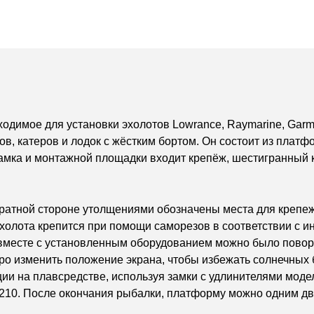
димое для установки эхолотов Lowrance, Raymarine, Garmi
ков, катеров и лодок с жёстким бортом. Он состоит из пла
амка и монтажной площадки входит крепёж, шестигранный 
ратной стороне утолщениями обозначены места для крепе
олота крепится при помощи саморезов в соответствии с ин
вместе с установленным оборудованием можно было поворач
тро изменить положение экрана, чтобы избежать солнечных
ии на плавсредстве, используя замки с удлинителями модел
10. После окончания рыбалки, платформу можно одним дви