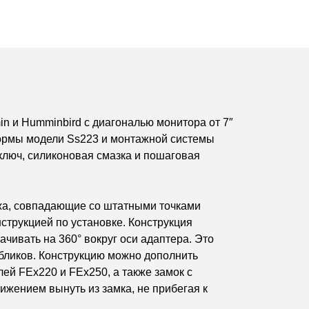
n и Humminbird с диагональю монитора от 7″
тформы модели Ss223 и монтажной системы
ключ, силиконовая смазка и пошаговая
жа, совпадающие со штатными точками
струкцией по установке. Конструкция
ивать на 360° вокруг оси адаптера. Это
 бликов. Конструкцию можно дополнить
ей FEx220 и FEx250, а также замок с
жением вынуть из замка, не прибегая к