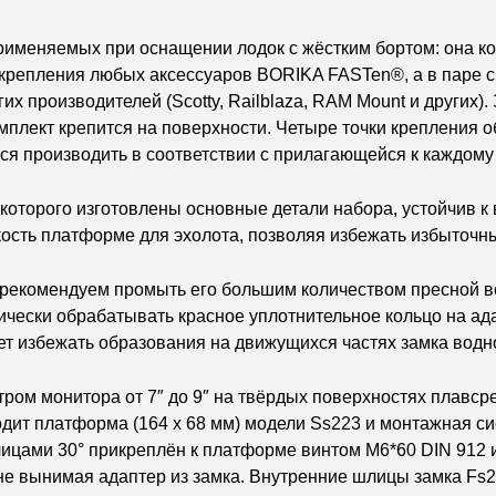
рименяемых при оснащении лодок с жёстким бортом: она 
я крепления любых аксессуаров BORIKA FASTen®, а в паре
угих производителей (Scotty, Railblaza, RAM Mount и други
мплект крепится на поверхности. Четыре точки крепления 
ся производить в соответствии с прилагающейся к каждому
оторого изготовлены основные детали набора, устойчив к
ость платформе для эхолота, позволяя избежать избыточн
 рекомендуем промыть его большим количеством пресной во
чески обрабатывать красное уплотнительное кольцо на ад
т избежать образования на движущихся частях замка водн
тром монитора от 7″ до 9″ на твёрдых поверхностях плавс
одит платформа (164 х 68 мм) модели Ss223 и монтажная с
цами 30° прикреплён к платформе винтом M6*60 DIN 912 и 
 не вынимая адаптер из замка. Внутренние шлицы замка Fs