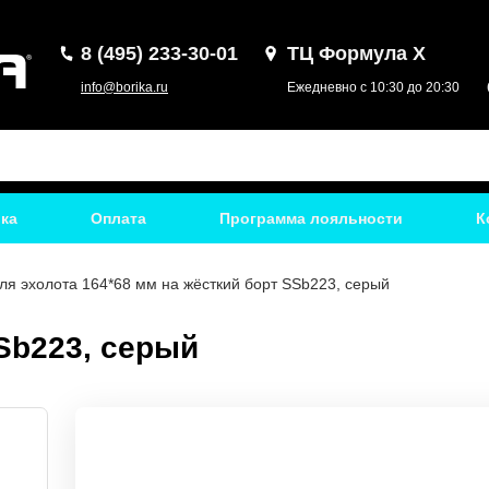
8 (495) 233-30-01
ТЦ Формула Х
info@borika.ru
Ежедневно с 10:30 до 20:30
ка
Оплата
Программа лояльности
К
я эхолота 164*68 мм на жёсткий борт SSb223, серый
Sb223, серый