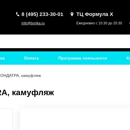
8 (495) 233-30-01
ТЦ Формула Х
info@borika.ru
Ежедневно с 10:30 до 20:30
ка
Оплата
Программа лояльности
К
к ОНДАТРА, камуфляж
RA, камуфляж