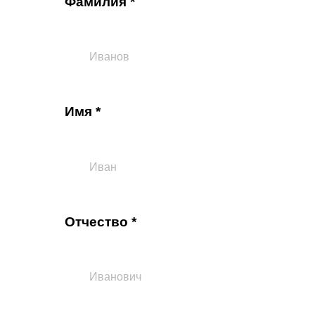
Фамилия *
Имя *
Отчество *