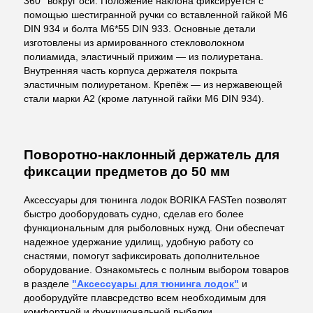
360° вокруг оси. Положение наклона фиксируется с
помощью шестигранной ручки со вставленной гайкой M6
DIN 934 и болта M6*55 DIN 933. Основные детали
изготовлены из армированного стекловолокном
полиамида, эластичный прижим — из полиуретана.
Внутренняя часть корпуса держателя покрыта
эластичным полиуретаном. Крепёж — из нержавеющей
стали марки А2 (кроме латунной гайки M6 DIN 934).
Поворотно-наклонный держатель для
фиксации предметов до 50 мм
Аксессуары для тюнинга лодок BORIKA FASTen позволят
быстро дооборудовать судно, сделав его более
функциональным для рыболовных нужд. Они обеспечат
надежное удержание удилищ, удобную работу со
снастями, помогут зафиксировать дополнительное
оборудование. Ознакомьтесь с полным выбором товаров
в разделе
"Аксессуары для тюнинга лодок"
и
дооборудуйте плавсредство всем необходимым для
комфортной и функциональной рыбалки.