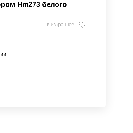
ором Hm273 белого
в избранное
чии