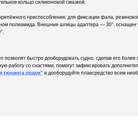
ельное кольцо силиконовой смазкой.
крепёжного приспособления: для фиксации фала, резиновой 
кном полиамида. Внешние шлицы адаптера — 30°, оснащен 
°.
n позволят быстро дооборудовать судно, сделав его боле
ую работу со снастями, помогут зафиксировать дополните
я тюнинга лодок"
и дооборудуйте плавсредство всем нео