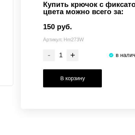
Купить крючок с фиксат
цвета можно всего за:
150 руб.
Артикул:
Hm273W
-
+
в нали
В корзину