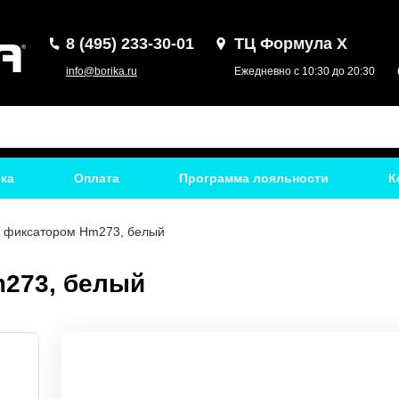
8 (495) 233-30-01
ТЦ Формула Х
info@borika.ru
Ежедневно с 10:30 до 20:30
ка
Оплата
Программа лояльности
К
с фиксатором Hm273, белый
m273, белый