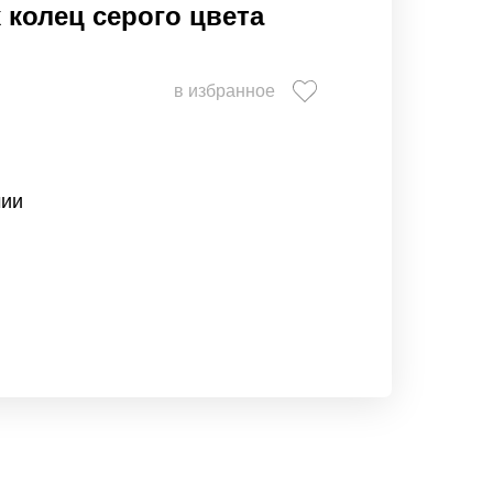
 колец серого цвета
в избранное
чии