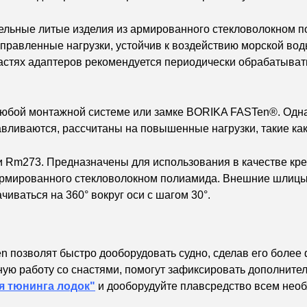
 цельные литые изделия из армированного стекловолокном 
аправленные нагрузки, устойчив к воздействию морской во
астях адаптеров рекомендуется периодически обрабатыват
любой монтажной системе или замке BORIKA FASTen®. Одна
авливаются, рассчитаны на повышенные нагрузки, такие ка
ли Rm273. Предназначены для использования в качестве к
 армированного стекловолокном полиамида. Внешние шлицы
иваться на 360° вокруг оси с шагом 30°.
n позволят быстро дооборудовать судно, сделав его боле
ую работу со снастями, помогут зафиксировать дополните
я тюнинга лодок"
и дооборудуйте плавсредство всем нео