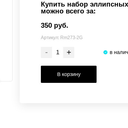
Купить набор эллипсных
можно всего за:
350 руб.
Артикул:
Rm273-2G
-
+
в нали
В корзину