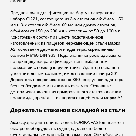
смазкой.
Предназначен для фиксации на борту плавсредства
набора Gl221, состоящего из 3-х стаканов объёмом 150
мл и 3-х стопок объёмом 60 мл или других стаканов,
объёмом от 150 до 200 мл и стопок — от 50 до 100 мл.
Конструкция состоит из шести подстаканников,
изготовленных из пищевой нержавеющей стали марки
А2, основания держателя и адаптера, скреплённых
болтом М6*60 DIN 933. Подстаканники раскладываются
по принципу веера и фиксируются в выбранном
положении с помощью ручки-гайки. Адаптер оснащён
уплотнительным кольцом, имеет внешние шлицы 30°.
Держатель поворачивается на 360° вокруг оси адаптера
без необходимости вынимать из замка. Основные
детали изготовлены из армированного стекловолокном
полиамида, крепёж — из нержавеющей стали марки А2.
Держатель стаканов складной из стали
Аксессуары для тюнинга лодок BORIKA FASTen позволят
быстро дооборудовать судно, сделав его более
функциональным для рыболовных нужд. Они обеспечат